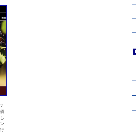
ワ
価
し
ン
行